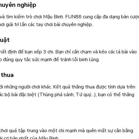
huyên nghiệp
 và tìm kiếm trò chơi Mậu Binh. FUN88 cung cấp đa dạng bàn cượ
i giải trí lẫn các tay chơi bài chuyên nghiệp.
huật
nhất định để bạn xếp 3 chi. Bạn chỉ cần chạm và kéo các lá bài vào
cho đúng quy tắc sức mạnh để tránh lỗi binh lủng.
 thua
i những người chơi khác. Kết quả thắng thua được tính dựa trên
các bộ bài đặc biệt (Thùng phá sảnh, Tứ quý…), bạn có thể thắng
i chơi quá tập trung vào một chi mạnh mà quên mất sự cân bằng
ài cơ bản nhất của Mậu Binh.