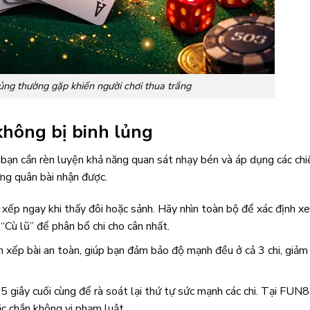
lủng thường gặp khiến người chơi thua trắng
không bị binh lủng
 bạn cần rèn luyện khả năng quan sát nhạy bén và áp dụng các chi
ừng quân bài nhận được.
xếp ngay khi thấy đôi hoặc sảnh. Hãy nhìn toàn bộ để xác định x
“Cù lũ” để phân bổ chi cho cân nhất.
 xếp bài an toàn, giúp bạn đảm bảo độ mạnh đều ở cả 3 chi, giảm
 giây cuối cùng để rà soát lại thứ tự sức mạnh các chi. Tại FUN8
ắc chắn không vi phạm luật.