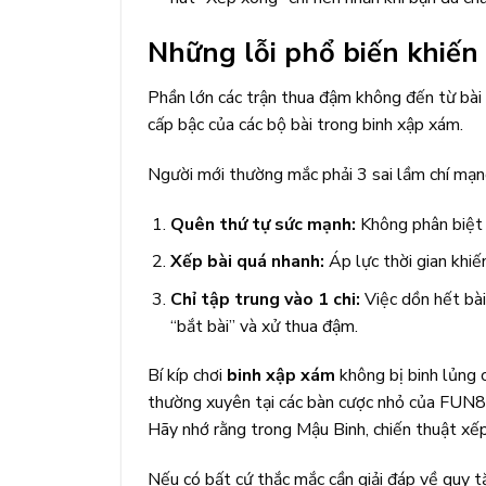
Những lỗi phổ biến khiến 
Phần lớn các trận thua đậm không đến từ bài 
cấp bậc của các bộ bài trong binh xập xám.
Người mới thường mắc phải 3 sai lầm chí mạn
Quên thứ tự sức mạnh:
Không phân biệt 
Xếp bài quá nhanh:
Áp lực thời gian khiế
Chỉ tập trung vào 1 chi:
Việc dồn hết bài 
“bắt bài” và xử thua đậm.
Bí kíp chơi
binh xập xám
không bị binh lủng c
thường xuyên tại các bàn cược nhỏ của FUN88 
Hãy nhớ rằng trong Mậu Binh, chiến thuật xế
Nếu có bất cứ thắc mắc cần giải đáp về quy t