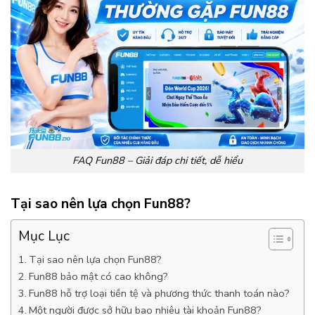
FAQ Fun88 – Giải đáp chi tiết, dễ hiểu
Tại sao nên lựa chọn Fun88?
Mục Lục
Tại sao nên lựa chọn Fun88?
Fun88 bảo mật có cao không?
Fun88 hỗ trợ loại tiền tệ và phương thức thanh toán nào?
Một người được sở hữu bao nhiêu tài khoản Fun88?