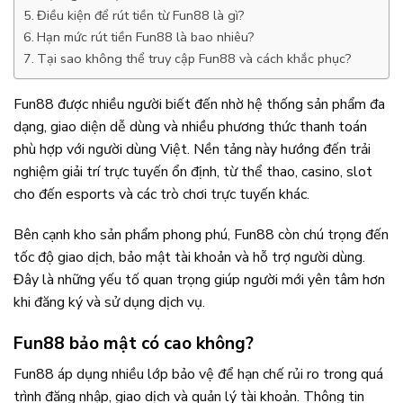
Điều kiện để rút tiền từ Fun88 là gì?
Hạn mức rút tiền Fun88 là bao nhiêu?
Tại sao không thể truy cập Fun88 và cách khắc phục?
Fun88 được nhiều người biết đến nhờ hệ thống sản phẩm đa
dạng, giao diện dễ dùng và nhiều phương thức thanh toán
phù hợp với người dùng Việt. Nền tảng này hướng đến trải
nghiệm giải trí trực tuyến ổn định, từ thể thao, casino, slot
cho đến esports và các trò chơi trực tuyến khác.
Bên cạnh kho sản phẩm phong phú, Fun88 còn chú trọng đến
tốc độ giao dịch, bảo mật tài khoản và hỗ trợ người dùng.
Đây là những yếu tố quan trọng giúp người mới yên tâm hơn
khi đăng ký và sử dụng dịch vụ.
Fun88 bảo mật có cao không?
Fun88 áp dụng nhiều lớp bảo vệ để hạn chế rủi ro trong quá
trình đăng nhập, giao dịch và quản lý tài khoản. Thông tin