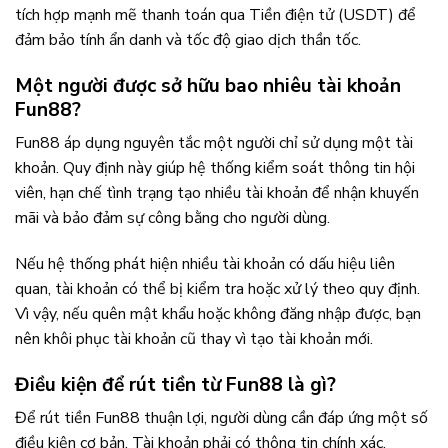
tích hợp mạnh mẽ thanh toán qua Tiền điện tử (USDT) để
đảm bảo tính ẩn danh và tốc độ giao dịch thần tốc.
Một người được sở hữu bao nhiêu tài khoản
Fun88?
Fun88 áp dụng nguyên tắc một người chỉ sử dụng một tài
khoản. Quy định này giúp hệ thống kiểm soát thông tin hội
viên, hạn chế tình trạng tạo nhiều tài khoản để nhận khuyến
mãi và bảo đảm sự công bằng cho người dùng.
Nếu hệ thống phát hiện nhiều tài khoản có dấu hiệu liên
quan, tài khoản có thể bị kiểm tra hoặc xử lý theo quy định.
Vì vậy, nếu quên mật khẩu hoặc không đăng nhập được, bạn
nên khôi phục tài khoản cũ thay vì tạo tài khoản mới.
Điều kiện để rút tiền từ Fun88 là gì?
Để rút tiền Fun88 thuận lợi, người dùng cần đáp ứng một số
điều kiện cơ bản. Tài khoản phải có thông tin chính xác,