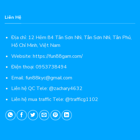
Liên Hệ
Địa chỉ: 12 Hẻm 84 Tân Sơn Nhì, Tân Sơn Nhì, Tân Phú,
Hồ Chí Minh, Việt Nam
Website:
https://fun88gam.com/
Điện thoại: 0953738494
Email:
fun88kyc@gmail.com
Liên hệ QC Tele: @zachary4632
Liên hệ mua traffic Tele: @trafficg1102