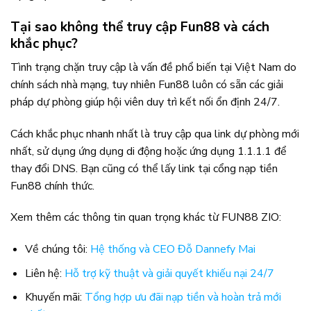
Tại sao không thể truy cập Fun88 và cách
khắc phục?
Tình trạng chặn truy cập là vấn đề phổ biến tại Việt Nam do
chính sách nhà mạng, tuy nhiên Fun88 luôn có sẵn các giải
pháp dự phòng giúp hội viên duy trì kết nối ổn định 24/7.
Cách khắc phục nhanh nhất là truy cập qua link dự phòng mới
nhất, sử dụng ứng dụng di động hoặc ứng dụng 1.1.1.1 để
thay đổi DNS. Bạn cũng có thể lấy link tại cổng nạp tiền
Fun88 chính thức.
Xem thêm các thông tin quan trọng khác từ FUN88 ZIO:
Về chúng tôi:
Hệ thống và CEO Đỗ Dannefy Mai
Liên hệ:
Hỗ trợ kỹ thuật và giải quyết khiếu nại 24/7
Khuyến mãi:
Tổng hợp ưu đãi nạp tiền và hoàn trả mới