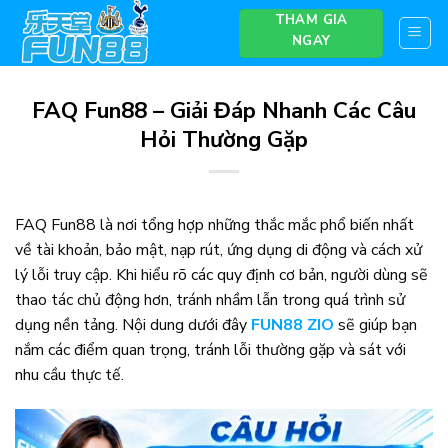
Skip
THAM GIA
to
NGAY
content
FAQ Fun88 – Giải Đáp Nhanh Các Câu
Hỏi Thường Gặp
FAQ Fun88 là nơi tổng hợp những thắc mắc phổ biến nhất
về tài khoản, bảo mật, nạp rút, ứng dụng di động và cách xử
lý lỗi truy cập. Khi hiểu rõ các quy định cơ bản, người dùng sẽ
thao tác chủ động hơn, tránh nhầm lẫn trong quá trình sử
dụng nền tảng. Nội dung dưới đây
FUN88 ZIO
sẽ giúp bạn
nắm các điểm quan trọng, tránh lỗi thường gặp và sát với
nhu cầu thực tế.