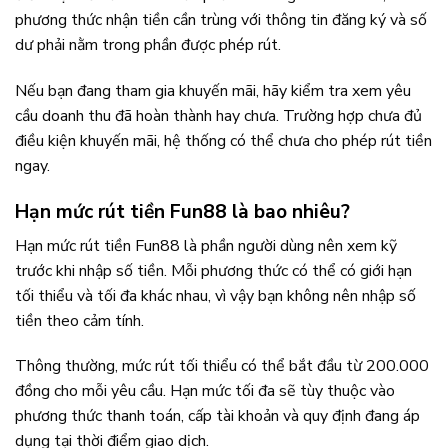
phương thức nhận tiền cần trùng với thông tin đăng ký và số
dư phải nằm trong phần được phép rút.
Nếu bạn đang tham gia khuyến mãi, hãy kiểm tra xem yêu
cầu doanh thu đã hoàn thành hay chưa. Trường hợp chưa đủ
điều kiện khuyến mãi, hệ thống có thể chưa cho phép rút tiền
ngay.
Hạn mức rút tiền Fun88 là bao nhiêu?
Hạn mức rút tiền Fun88 là phần người dùng nên xem kỹ
trước khi nhập số tiền. Mỗi phương thức có thể có giới hạn
tối thiểu và tối đa khác nhau, vì vậy bạn không nên nhập số
tiền theo cảm tính.
Thông thường, mức rút tối thiểu có thể bắt đầu từ 200.000
đồng cho mỗi yêu cầu. Hạn mức tối đa sẽ tùy thuộc vào
phương thức thanh toán, cấp tài khoản và quy định đang áp
dụng tại thời điểm giao dịch.