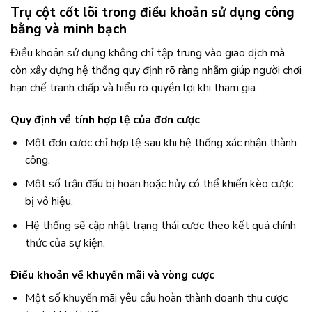
Trụ cột cốt lõi trong điều khoản sử dụng công
bằng và minh bạch
Điều khoản sử dụng không chỉ tập trung vào giao dịch mà
còn xây dựng hệ thống quy định rõ ràng nhằm giúp người chơi
hạn chế tranh chấp và hiểu rõ quyền lợi khi tham gia.
Quy định về tính hợp lệ của đơn cược
Một đơn cược chỉ hợp lệ sau khi hệ thống xác nhận thành
công.
Một số trận đấu bị hoãn hoặc hủy có thể khiến kèo cược
bị vô hiệu.
Hệ thống sẽ cập nhật trạng thái cược theo kết quả chính
thức của sự kiện.
Điều khoản về khuyến mãi và vòng cược
Một số khuyến mãi yêu cầu hoàn thành doanh thu cược