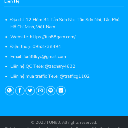
Liên Hệ
Địa chỉ: 12 Hẻm 84 Tân Sơn Nhì, Tân Sơn Nhì, Tân Phú,
Hồ Chí Minh, Việt Nam
Website:
https://fun88gam.com/
Điện thoại: 0953738494
Email:
fun88kyc@gmail.com
Liên hệ QC Tele: @zachary4632
Liên hệ mua traffic Tele: @trafficg1102
© 2023 FUN88. All rights reserved.