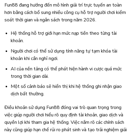
Fun88 đang hướng đến mô hình giải trí trực tuyến an toàn
hơn bằng cách bổ sung nhiều công cụ hỗ trợ người chơi kiểm
soát thời gian và ngân sách trong năm 2026.
Hệ thống hỗ trợ giới hạn mức nạp tiền theo từng tài
khoản.
Người chơi có thể sử dụng tính năng tự tạm khóa tài
khoản khi cần nghỉ ngơi.
AI của nền tảng có thể phát hiện hành vi cược quá mức
trong thời gian dài.
Một số cảnh báo sẽ hiển thị khi hệ thống ghi nhận giao
dịch bất thường.
Điều khoản sử dụng Fun88 đóng vai trò quan trọng trong
việc giúp người chơi hiểu rõ quy định tài khoản, giao dịch và
quyền lợi khi tham gia hệ thống. Việc nắm rõ các chính sách
này cũng giúp hạn chế rủi ro phát sinh và tạo trải nghiệm giải