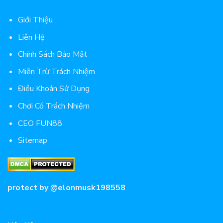
Giới Thiệu
Liên Hệ
Chính Sách Bảo Mật
Miễn Trừ Trách Nhiệm
Điều Khoản Sử Dụng
Chơi Có Trách Nhiệm
CEO FUN88
Sitemap
protect by @elonmusk198558