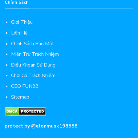
Chính Sách
Giới Thiệu
Liên Hệ
Chính Sách Bảo Mật
Miễn Trừ Trách Nhiệm
Điều Khoản Sử Dụng
Chơi Có Trách Nhiệm
CEO FUN88
Sitemap
protect by @elonmusk198558