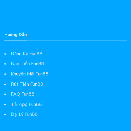
Hướng Dẫn
Đăng Ký Fun88
Nạp Tiền Fun88
Khuyến Mãi Fun88
Rút Tiền Fun88
FAQ Fun88
Tải App Fun88
Đại Lý Fun88