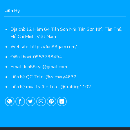
Liên Hệ
Địa chỉ: 12 Hẻm 84 Tân Sơn Nhì, Tân Sơn Nhì, Tân Phú,
Hồ Chí Minh, Việt Nam
Website:
https://fun88gam.com/
Điện thoại: 0953738494
Email:
fun88kyc@gmail.com
Liên hệ QC Tele: @zachary4632
Liên hệ mua traffic Tele: @trafficg1102