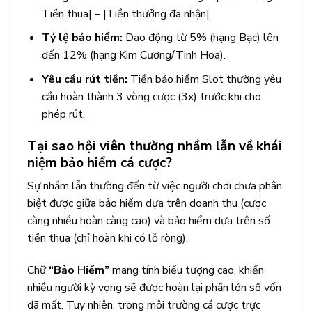
Tiền thua| – |Tiền thưởng đã nhận|.
Tỷ lệ bảo hiểm:
Dao động từ 5% (hạng Bạc) lên
đến 12% (hạng Kim Cương/Tinh Hoa).
Yêu cầu rút tiền:
Tiền bảo hiểm Slot thường yêu
cầu hoàn thành 3 vòng cược (3x) trước khi cho
phép rút.
Tại sao hội viên thường nhầm lẫn về khái
niệm bảo hiểm cá cược?
Sự nhầm lẫn thường đến từ việc người chơi chưa phân
biệt được giữa bảo hiểm dựa trên doanh thu (cược
càng nhiều hoàn càng cao) và bảo hiểm dựa trên số
tiền thua (chỉ hoàn khi có lỗ ròng).
Chữ
“Bảo Hiểm”
mang tính biểu tượng cao, khiến
nhiều người kỳ vọng sẽ được hoàn lại phần lớn số vốn
đã mất. Tuy nhiên, trong môi trường cá cược trực