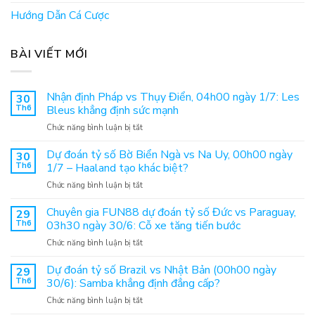
Hướng Dẫn Cá Cược
BÀI VIẾT MỚI
Nhận định Pháp vs Thụy Điển, 04h00 ngày 1/7: Les
30
Th6
Bleus khẳng định sức mạnh
ở
Chức năng bình luận bị tắt
Nhận
định
Dự đoán tỷ số Bờ Biển Ngà vs Na Uy, 00h00 ngày
30
Pháp
Th6
1/7 – Haaland tạo khác biệt?
vs
ở
Chức năng bình luận bị tắt
Thụy
Dự
Điển,
đoán
Chuyên gia FUN88 dự đoán tỷ số Đức vs Paraguay,
04h00
29
tỷ
ngày
Th6
03h30 ngày 30/6: Cỗ xe tăng tiến bước
số
1/7:
ở
Chức năng bình luận bị tắt
Bờ
Les
Chuyên
Biển
Bleus
gia
Dự đoán tỷ số Brazil vs Nhật Bản (00h00 ngày
Ngà
29
khẳng
FUN88
vs
Th6
30/6): Samba khẳng định đẳng cấp?
định
dự
Na
sức
ở
Chức năng bình luận bị tắt
đoán
Uy,
mạnh
Dự
tỷ