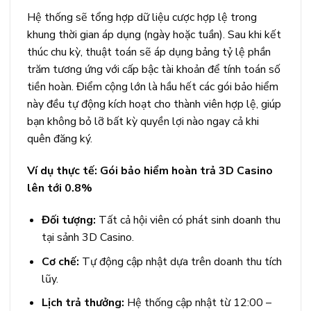
Hệ thống sẽ tổng hợp dữ liệu cược hợp lệ trong
khung thời gian áp dụng (ngày hoặc tuần). Sau khi kết
thúc chu kỳ, thuật toán sẽ áp dụng bảng tỷ lệ phần
trăm tương ứng với cấp bậc tài khoản để tính toán số
tiền hoàn. Điểm cộng lớn là hầu hết các gói bảo hiểm
này đều tự động kích hoạt cho thành viên hợp lệ, giúp
bạn không bỏ lỡ bất kỳ quyền lợi nào ngay cả khi
quên đăng ký.
Ví dụ thực tế: Gói bảo hiểm hoàn trả 3D Casino
lên tới 0.8%
Đối tượng:
Tất cả hội viên có phát sinh doanh thu
tại sảnh 3D Casino.
Cơ chế:
Tự động cập nhật dựa trên doanh thu tích
lũy.
Lịch trả thưởng:
Hệ thống cập nhật từ 12:00 –