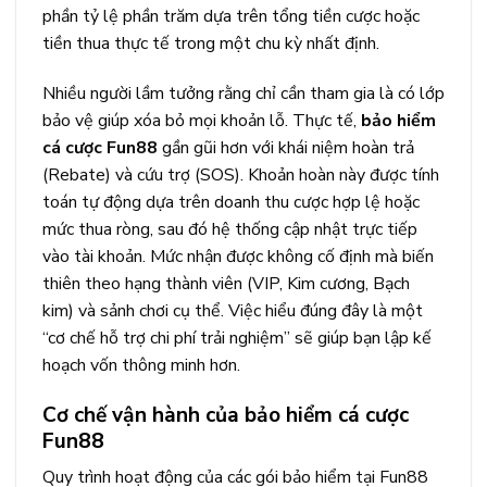
phần tỷ lệ phần trăm dựa trên tổng tiền cược hoặc
tiền thua thực tế trong một chu kỳ nhất định.
Nhiều người lầm tưởng rằng chỉ cần tham gia là có lớp
bảo vệ giúp xóa bỏ mọi khoản lỗ. Thực tế,
bảo hiểm
cá cược Fun88
gần gũi hơn với khái niệm hoàn trả
(Rebate) và cứu trợ (SOS). Khoản hoàn này được tính
toán tự động dựa trên doanh thu cược hợp lệ hoặc
mức thua ròng, sau đó hệ thống cập nhật trực tiếp
vào tài khoản. Mức nhận được không cố định mà biến
thiên theo hạng thành viên (VIP, Kim cương, Bạch
kim) và sảnh chơi cụ thể. Việc hiểu đúng đây là một
“cơ chế hỗ trợ chi phí trải nghiệm” sẽ giúp bạn lập kế
hoạch vốn thông minh hơn.
Cơ chế vận hành của bảo hiểm cá cược
Fun88
Quy trình hoạt động của các gói bảo hiểm tại Fun88