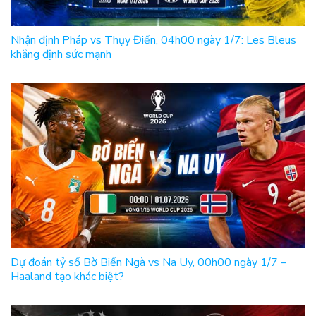
Nhận định Pháp vs Thụy Điển, 04h00 ngày 1/7: Les Bleus
khẳng định sức mạnh
Dự đoán tỷ số Bờ Biển Ngà vs Na Uy, 00h00 ngày 1/7 –
Haaland tạo khác biệt?