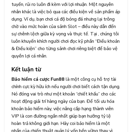
tuyến, rủi ro luôn đi kèm với lợi nhuận. Một nguyên
nhân khác là việc bỏ qua các điều kiện về sản phẩm áp
dụng. Ví dụ, bạn chơi cá độ bóng đá nhưng lại trông
chờ vào mức hoàn của sảnh Slot – điều này dẫn đến
sự chênh lệch giữa kỳ vọng và thực tế. Tại , chúng tôi
luôn khuyến khích người chơi đọc kỹ phần “Điều khoản
& Điều kiện” cho từng sảnh chơi riêng biệt để bảo vệ
quyền lợi cá nhân.
Kết luận từ
Bảo hiểm cá cược Fun88
là một công cụ hỗ trợ tài
chính cực kỳ hữu ích nếu người chơi biết cách tận dụng.
Nó đóng vai trò như một khoản “chiết khấu” cho các
hoạt động giải trí hàng ngày của bạn. Để tối ưu hóa
khoản bảo hiểm này, việc nâng cấp hạng thành viên
VIP là con đường ngắn nhất giúp bạn hưởng tỷ lệ
hoàn trả không giới hạn. Hãy coi bảo hiểm là một
phần của chiến thuật quản lý vốn bền vững thay vì