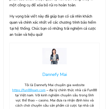
một công cụ để xóa bỏ rủi ro hoàn toàn.
Hy vọng bài viết này đã giúp bạn có cái nhìn khách
quan và chính xác nhất về các chương trình bảo hiểm
tại hệ thống. Chúc bạn có những trải nghiệm cá cược
an toàn và hiệu quả!
Dannefy Mai
Tôi là Dannefy Mai chuyên gia website
https://fun88gam.com
– đại lý chính thức nhà cái Fun88
tại Việt nam. Với kinh nghiệm chuyên sâu trong lĩnh
vực thể thao – casino, Mai đưa ra nhận định kèo và
cách chơi chuyên sâu sản phẩm cá cược tại nhà cái